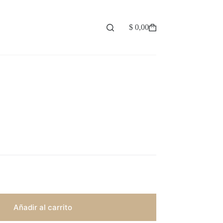
$
0,00
Carro
de
compra
Añadir al carrito