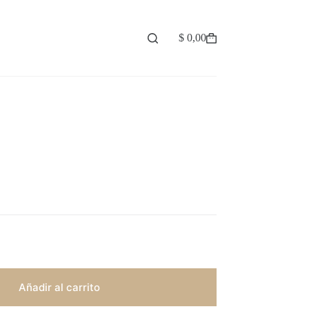
$
0,00
Carro
de
compra
Añadir al carrito