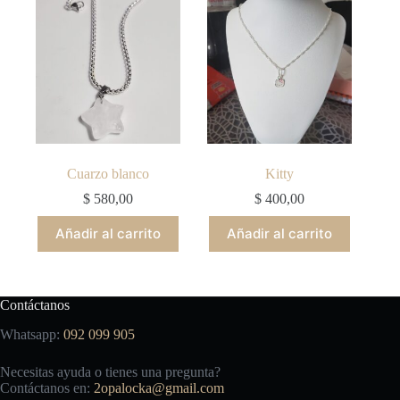
Cuarzo blanco
Kitty
$
580,00
$
400,00
Añadir al carrito
Añadir al carrito
Contáctanos
Whatsapp:
092 099 905
Necesitas ayuda o tienes una pregunta?
Contáctanos en:
2opalocka@gmail.com