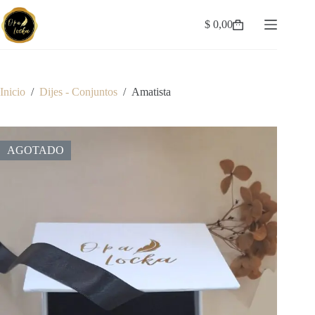
Saltar
al
$
0,00
Carro
contenido
de
compra
Inicio
/
Dijes - Conjuntos
/
Amatista
AGOTADO