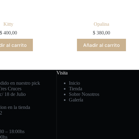
Kitty
Opalina
$
400,00
$
380,00
ir al carrito
Añadir al carrito
Visita
edido en nuestro pick
Inicio
Tres Cruces
Tienda
c/ 18 de Julio
Sobre Nosotros
Galería
ion en la tienda
82
30 – 18:00hs
00hs