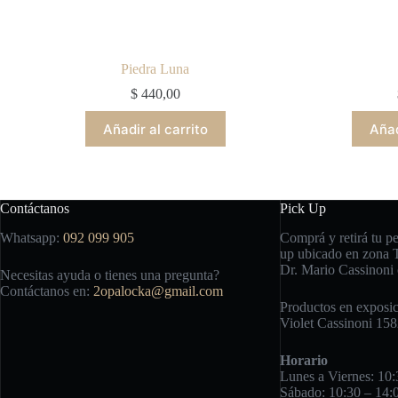
Piedra Luna
$
440,00
Añadir al carrito
Añad
Contáctanos
Pick Up
Whatsapp:
092 099 905
Comprá y retirá tu p
up ubicado en zona 
Dr. Mario Cassinoni 
Necesitas ayuda o tienes una pregunta?
Contáctanos en:
2opalocka@gmail.com
Productos en exposic
Violet Cassinoni 15
Horario
Lunes a Viernes: 10:
Sábado: 10:30 – 14: