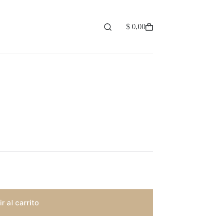
$
0,00
Carro
de
compra
r al carrito