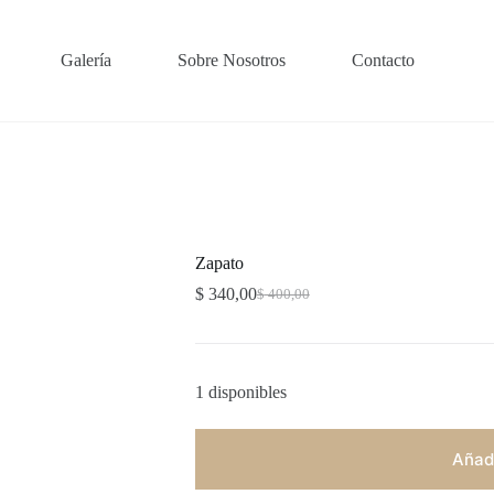
Galería
Sobre Nosotros
Contacto
Zapato
$
340,00
$
400,00
El
El
precio
precio
original
actual
era:
es:
$ 400,00.
$ 340,00.
1 disponibles
Añadi