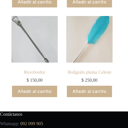
Añadir al carrito
Añadir al carrito
Revolvedor
Bolígrafo pluma Celeste
$
150,00
$
250,00
Añadir al carrito
Añadir al carrito
Contáctanos
Whatsapp:
092 099 905