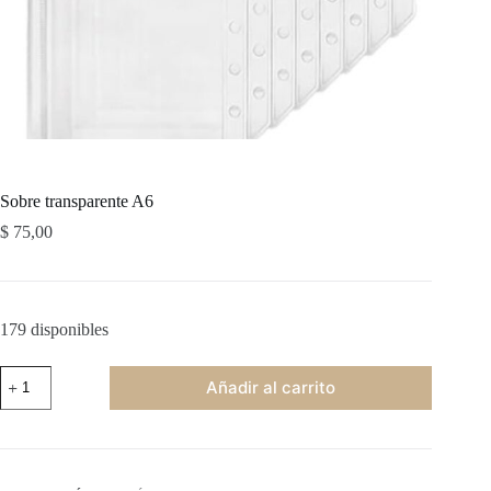
Sobre transparente A6
$
75,00
179 disponibles
Sobre
Añadir al carrito
transparente
A6
cantidad