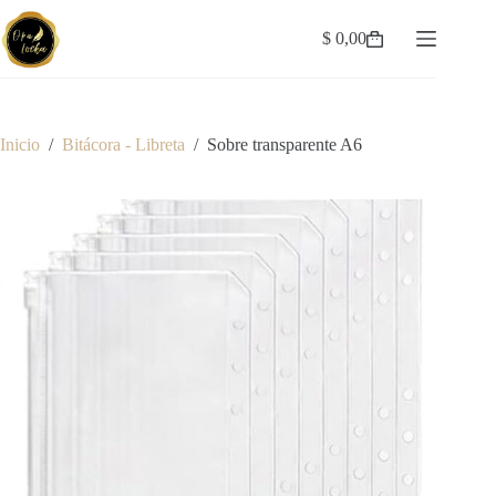
Saltar
al
$
0,00
Carro
contenido
de
compra
Inicio
/
Bitácora - Libreta
/
Sobre transparente A6