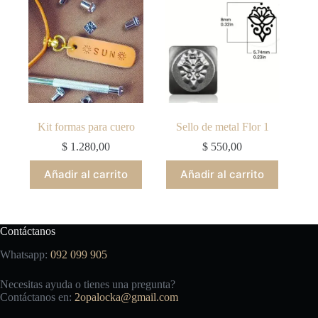
Kit formas para cuero
Sello de metal Flor 1
$
1.280,00
$
550,00
Añadir al carrito
Añadir al carrito
Contáctanos
Whatsapp:
092 099 905
Necesitas ayuda o tienes una pregunta?
Contáctanos en:
2opalocka@gmail.com