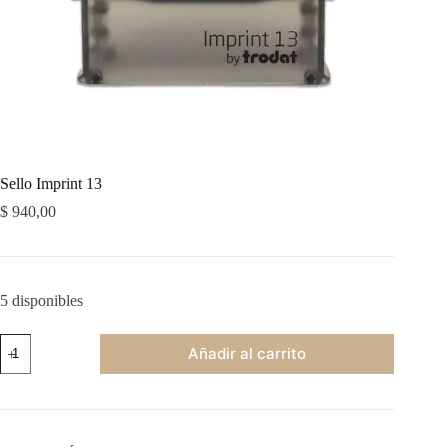
Sello Imprint 13
$
940,00
5 disponibles
Sello
Añadir al carrito
Imprint
13
cantidad