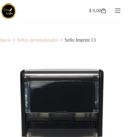
Saltar
al
$
0,00
Carro
contenido
de
compra
Inicio
/
Sellos personalizados
/
Sello Imprint 13