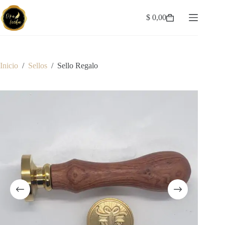
Saltar
al
$
0,00
Carro
contenido
de
compra
Inicio
/
Sellos
/
Sello Regalo