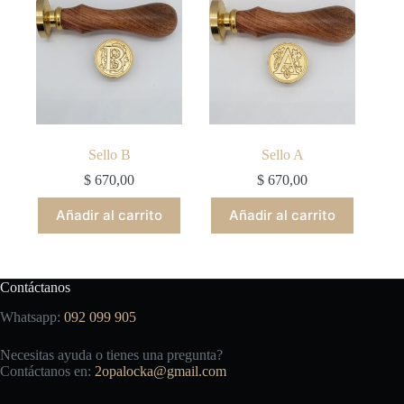
Sello B
Sello A
$
670,00
$
670,00
Añadir al carrito
Añadir al carrito
Contáctanos
Whatsapp:
092 099 905
Necesitas ayuda o tienes una pregunta?
Contáctanos en:
2opalocka@gmail.com