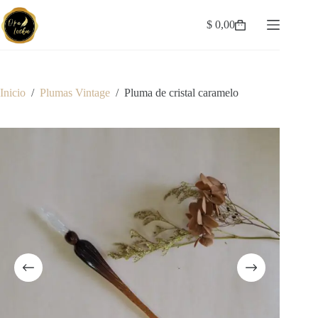
Saltar
al
$
0,00
Carro
contenido
de
compra
Inicio
/
Plumas Vintage
/
Pluma de cristal caramelo