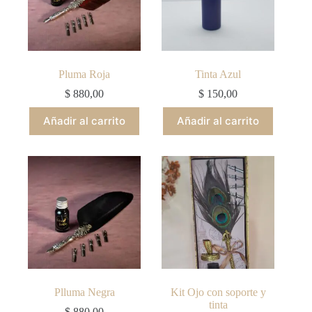
Pluma Roja
Tinta Azul
$
880,00
$
150,00
Añadir al carrito
Añadir al carrito
Plluma Negra
Kit Ojo con soporte y
tinta
$
880,00