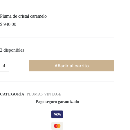
Pluma de cristal caramelo
$
940,00
2 disponibles
Pluma
Añadir al carrito
de
cristal
caramelo
cantidad
CATEGORÍA:
PLUMAS VINTAGE
Pago seguro garantizado