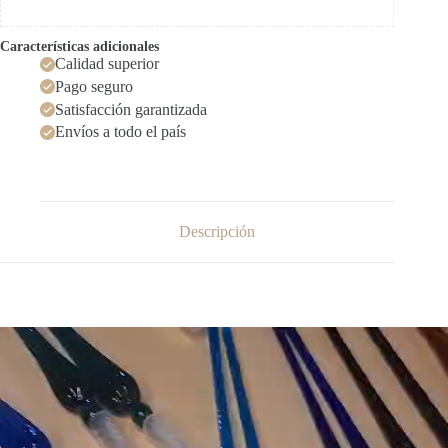
Características adicionales
Calidad superior
Pago seguro
Satisfacción garantizada
Envíos a todo el país
Descripción
Reproductor
de
vídeo