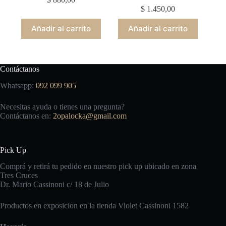
$
1.450,00
Añadir al carrito
Añadir al carrito
Contáctanos
Whatsapp:
092 099 905
Necesitas ayuda o tienes una pregunta?
Contáctanos en:
2opalocka@gmail.com
Pick Up
Comprá y retirá tu pedido en nuestro pick up ubicado en zona
Tres Cruces
Dr. Mario Cassinoni c/ 18 de Julio
Productos en exposicion en la tienda Violet Cassinoni 1582