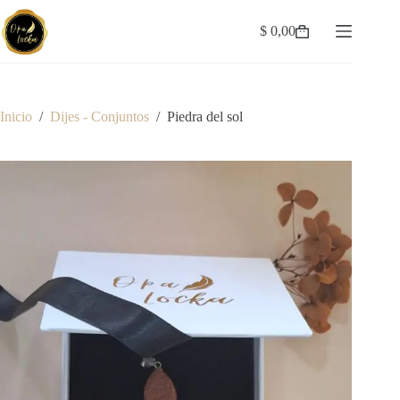
Saltar
al
$
0,00
Carro
contenido
de
compra
Inicio
/
Dijes - Conjuntos
/
Piedra del sol