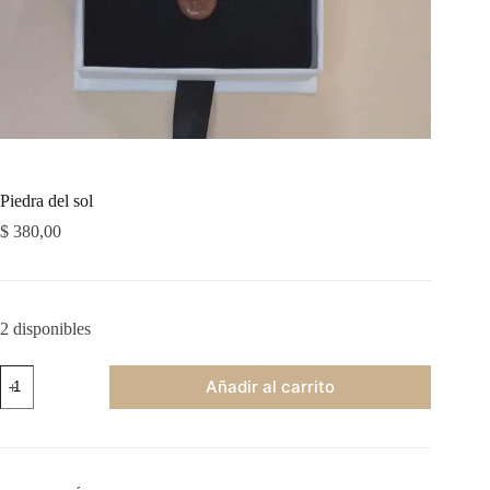
Piedra del sol
$
380,00
2 disponibles
Piedra
Añadir al carrito
del
sol
cantidad