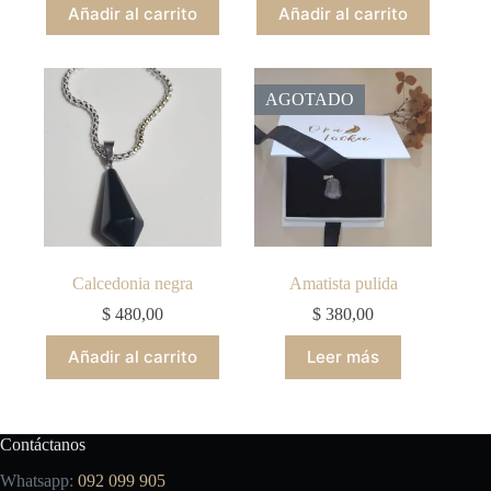
Añadir al carrito
Añadir al carrito
AGOTADO
Calcedonia negra
Amatista pulida
$
480,00
$
380,00
Añadir al carrito
Leer más
Contáctanos
Whatsapp:
092 099 905