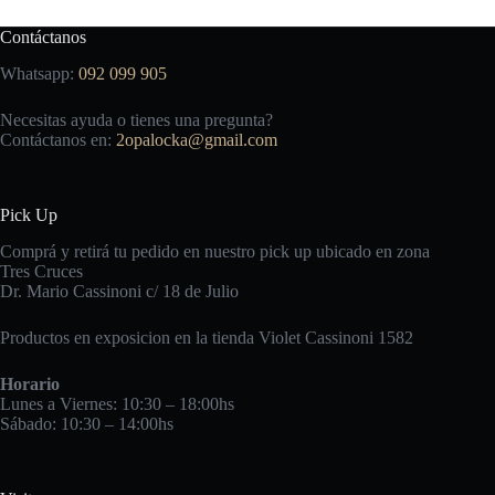
Contáctanos
Whatsapp:
092 099 905
Necesitas ayuda o tienes una pregunta?
Contáctanos en:
2opalocka@gmail.com
Pick Up
Comprá y retirá tu pedido en nuestro pick up ubicado en zona
Tres Cruces
Dr. Mario Cassinoni c/ 18 de Julio
Productos en exposicion en la tienda Violet Cassinoni 1582
Horario
Lunes a Viernes: 10:30 – 18:00hs
Sábado: 10:30 – 14:00hs