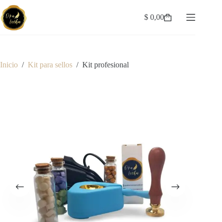
Saltar
al
$
0,00
Carro
contenido
de
compra
Inicio
/
Kit para sellos
/
Kit profesional