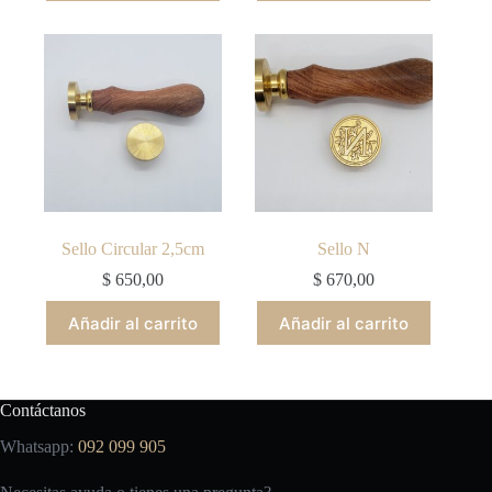
Sello Circular 2,5cm
Sello N
$
650,00
$
670,00
Añadir al carrito
Añadir al carrito
Contáctanos
Whatsapp:
092 099 905