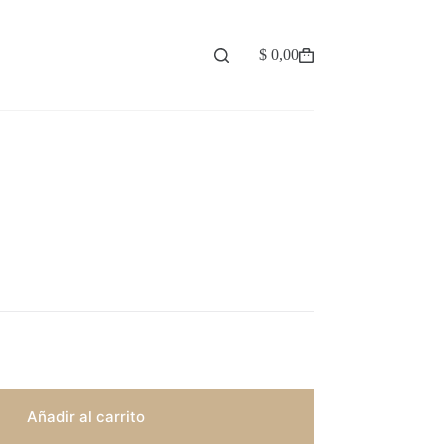
$
0,00
Carro
de
compra
Añadir al carrito