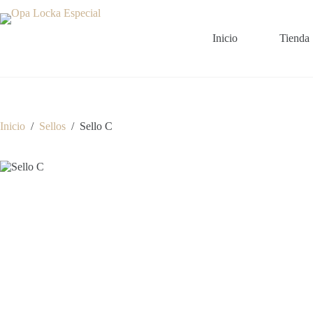
Saltar
al
contenido
Inicio
Tienda
Inicio
/
Sellos
/
Sello C