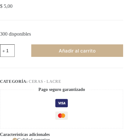
$
5,00
300 disponibles
Cera
Añadir al carrito
Bordó
mate
cantidad
CATEGORÍA:
CERAS - LACRE
Pago seguro garantizado
Características adicionales
Calidad superior