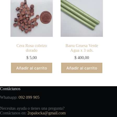
Cera Rosa cobrizo
Barra Gruesa Verde
dorado
Agua x 3 uds.
$
5,00
$
400,00
Añadir al carrito
Añadir al carrito
Contáctanos
Whatsapp:
092 099 905
Necesitas ayuda o tienes una pregunta?
Contáctanos en:
2opalocka@gmail.com