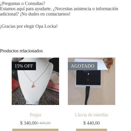
¿Preguntas o Consultas?
Estamos aquí para ayudarte. ¿Necesitas asistencia o información
adicional? ¡No dudes en contactarnos!
¡Gracias por elegir Opa Locka!
Productos relacionados
15% OFF
AGOTADO
Peppa
Lluvia de estrellas
$
340,00
$
440,00
$
400,00
El
El
precio
precio