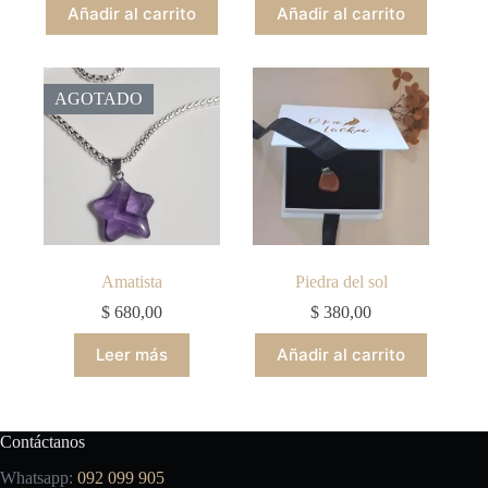
Añadir al carrito
Añadir al carrito
AGOTADO
Amatista
Piedra del sol
$
680,00
$
380,00
Leer más
Añadir al carrito
Contáctanos
Whatsapp:
092 099 905